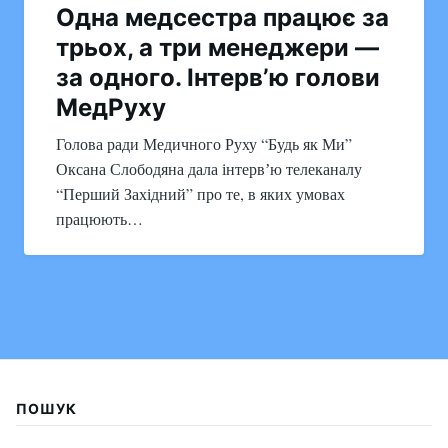
Одна медсестра працює за
трьох, а три менеджери —
за одного. Інтервʼю голови
МедРуху
Голова ради Медичного Руху “Будь як Ми”
Оксана Слободяна дала інтервʼю телеканалу
“Перший Західний” про те, в яких умовах
працюють…
ПОШУК