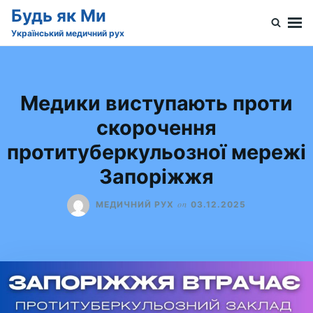
Skip
Search
Будь як Ми
to
for:
Український медичний рух
content
Медики виступають проти
скорочення
протитуберкульозної мережі
Запоріжжя
on
МЕДИЧНИЙ РУХ
03.12.2025