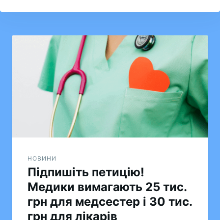
Навігація
записів
НОВИНИ
Підпишіть петицію!
Медики вимагають 25 тис.
грн для медсестер і 30 тис.
грн для лікарів