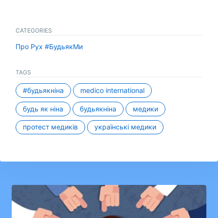
CATEGORIES
Про Рух #БудьякМи
TAGS
#будьякніна
medico international
будь як ніна
будьякніна
медики
протест медиків
українські медики
Навігація
записів