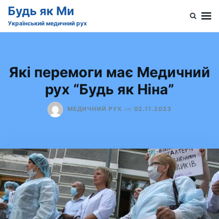
Skip
Search
Будь як Ми
to
for:
Український медичний рух
content
Які перемоги має Медичний
рух “Будь як Ніна”
on
МЕДИЧНИЙ РУХ
02.11.2023