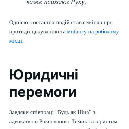
каже психолог Руху.
Однією з останніх подій став семінар про
протидії цькуванню та
мобінгу на робочому
місці
.
Юридичні
перемоги
Завдяки співпраці “Будь як Ніна” з
адвокаткою Роксоланою Лемик та юристом