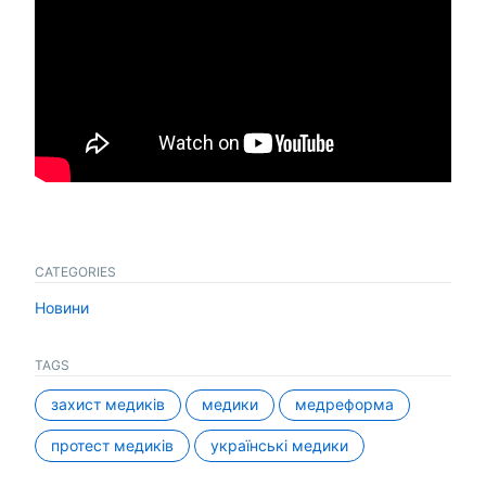
CATEGORIES
Новини
TAGS
захист медиків
медики
медреформа
протест медиків
українські медики