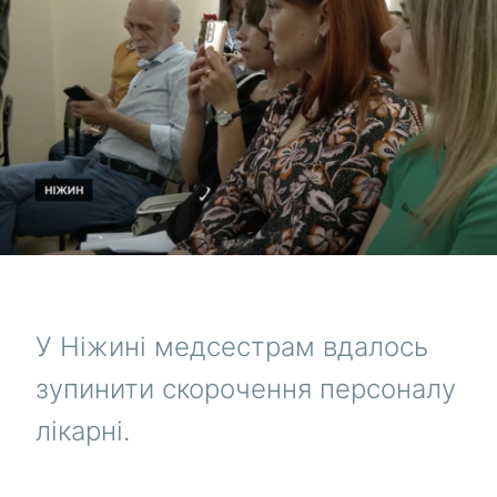
У Ніжині медсестрам вдалось
зупинити скорочення персоналу
лікарні.