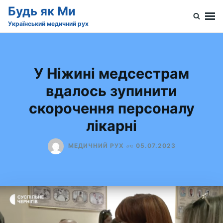
Skip
Search
Будь як Ми
to
for:
Український медичний рух
content
У Ніжині медсестрам
вдалось зупинити
скорочення персоналу
лікарні
on
МЕДИЧНИЙ РУХ
05.07.2023