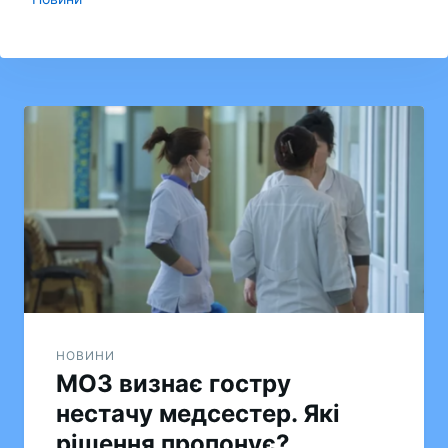
Навігація
записів
НОВИНИ
МОЗ визнає гостру
нестачу медсестер. Які
рішення пропонує?