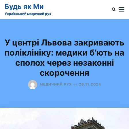
Skip
Search
Будь як Ми
to
for:
Український медичний рух
content
У центрі Львова закривають
поліклініку: медики б’ють на
сполох через незаконні
скорочення
on
МЕДИЧНИЙ РУХ
28.11.2024