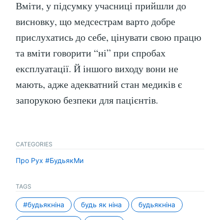
Вміти, у підсумку учасниці прийшли до
висновку, що медсестрам варто добре
прислухатись до себе, цінувати свою працю
та вміти говорити “ні” при спробах
експлуатації. Й іншого виходу вони не
мають, адже адекватний стан медиків є
запорукою безпеки для пацієнтів.
CATEGORIES
Про Рух #БудьякМи
TAGS
#будьякніна
будь як ніна
будьякніна