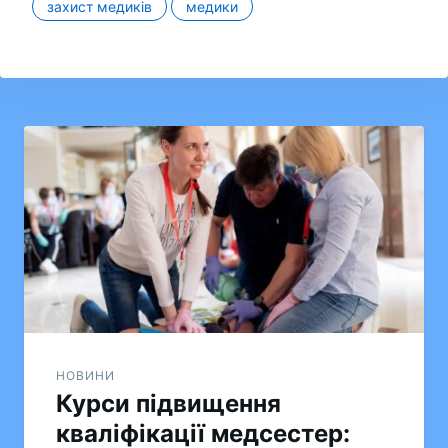
захист медиків
медики
Навігація
записів
НОВИНИ
Курси підвищення
кваліфікації медсестер: