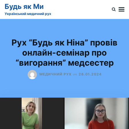
Skip
Search
Будь як Ми
to
for:
Український медичний рух
content
Рух “Будь як Ніна” провів
онлайн-семінар про
“вигорання” медсестер
on
МЕДИЧНИЙ РУХ
28.01.2024