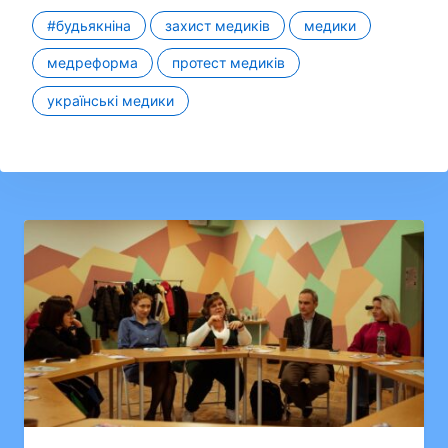
#будьякніна
захист медиків
медики
медреформа
протест медиків
українські медики
Навігація
записів