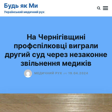
Skip
Search
Будь як Ми
to
for:
Український медичний рух
content
На Чернігівщині
профспілковці виграли
другий суд через незаконне
звільнення медиків
on
МЕДИЧНИЙ РУХ
19.04.2024