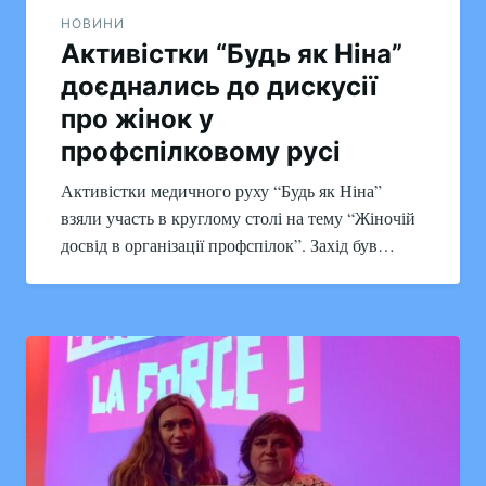
НОВИНИ
Активістки “Будь як Ніна”
доєднались до дискусії
про жінок у
профспілковому русі
Активістки медичного руху “Будь як Ніна”
взяли участь в круглому столі на тему “Жіночій
досвід в організації профспілок”. Захід був…