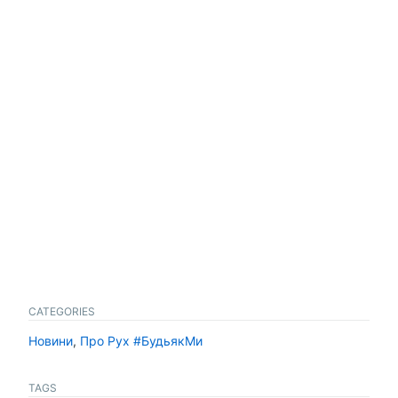
CATEGORIES
Новини
,
Про Рух #БудьякМи
TAGS