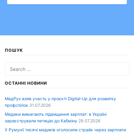
ПОШУК
Search
for:
ОСТАННІ НОВИНИ
МедРух взяв участь у проєкті Digital-Up для розвитку
профспілок
31.07.2026
Медики вимагають підвищення зарплат: в Україні
зареєстрували петицію до Кабміну
29.07.2026
У Румунії тисячі медиків оголосили страйк через зарплати