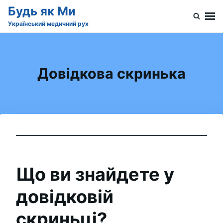
Skip
Search
Будь як Ми
to
for:
Український медичний рух
content
Довідкова скринька
Що ви знайдете у
довідковій
скриньці?