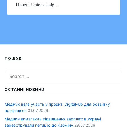
Проект Unions Help…
ПОШУК
Search
for:
ОСТАННІ НОВИНИ
МедРух взяв участь у проєкті Digital-Up для розвитку
профспілок
31.07.2026
Медики вимагають підвищення зарплат: в Україні
зареєстрували петицію до Кабміну
29.07.2026