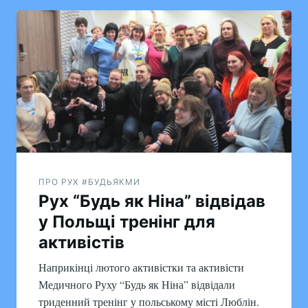
ПРО РУХ #БУДЬЯКМИ
Рух “Будь як Ніна” відвідав
у Польщі тренінг для
активістів
Наприкінці лютого активістки та активісти
Медичного Руху “Будь як Ніна” відвідали
триденний тренінг у польському місті Люблін.