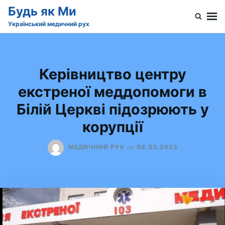
Skip
Search
Будь як Ми
to
for:
Український медичний рух
content
Керівництво центру
екстреної меддопомоги в
Білій Церкві підозрюють у
корупції
on
МЕДИЧНИЙ РУХ
04.03.2023